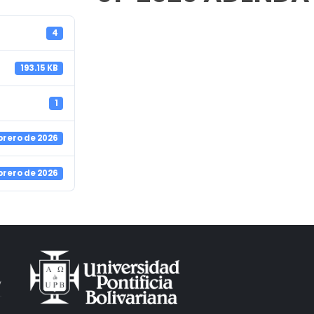
4
193.15 KB
1
brero de 2026
brero de 2026