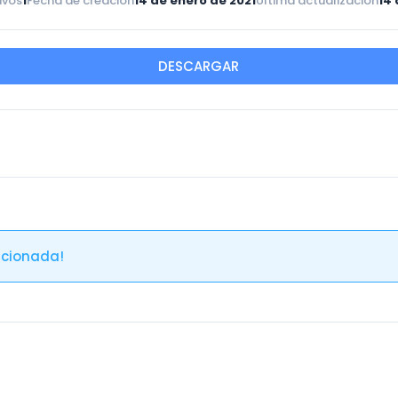
ivos
1
Fecha de creación
14 de enero de 2021
Última actualización
14 
DESCARGAR
acionada!