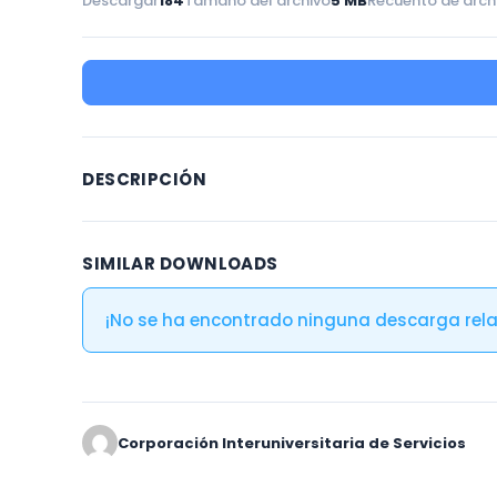
Descargar
184
Tamaño del archivo
5 MB
Recuento de arch
DESCRIPCIÓN
SIMILAR DOWNLOADS
¡No se ha encontrado ninguna descarga rel
Corporación Interuniversitaria de Servicios